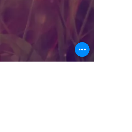
naam : John Wiersma
adres : Hurksestraat 19, 5652